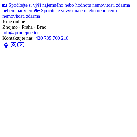
🏡 Spočítejte si výši nájemného nebo hodnotu nemovitosti zdarma
během pár vteřin
🏡 Spočítejte si výši nájemného nebo cenu
nemovitosti zdarma
Jsme online
Znojmo · Praha · Brno
info@prodejme.to
Kontaktujte nás
+420 735 760 218