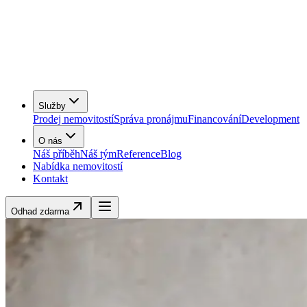
Služby
Prodej nemovitostí
Správa pronájmu
Financování
Development
O nás
Náš příběh
Náš tým
Reference
Blog
Nabídka nemovitostí
Kontakt
Odhad zdarma