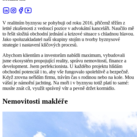
V realitním byznysu se pohybuji od roku 2016, přičemž těžím z
letité zkušenosti z vedoucí pozice v advokátní kanceláři. Naučilo mě
to řešit složitá obchodní jednání a krizové situace s chladnou hlavou.
Jako spoluzakladatel naší skupiny stojím u tvorby byznysové
strategie i nastavení klíčových procesů.
Abychom klientům a investorům nabídli maximum, vybudovali
jsme ekosystém propojující reality, správu nemovitostí, finance a
development. Jsem perfekcionista. U každého projektu hlídám
obchodní potenciál i to, aby vše fungovalo spolehlivě a bezpečně.
Když zrovna neřídím firmu, trávím čas s rodinou nebo na kole. Mou
vášní je námořní jachting. Na moři i v byznysu totiž platí to samé:
musíte znát cíl, využít správný vítr a pevně držet kormidlo.
Nemovitosti makléře