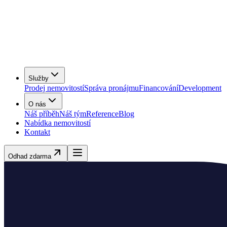
Služby
Prodej nemovitostí
Správa pronájmu
Financování
Development
O nás
Náš příběh
Náš tým
Reference
Blog
Nabídka nemovitostí
Kontakt
Odhad zdarma