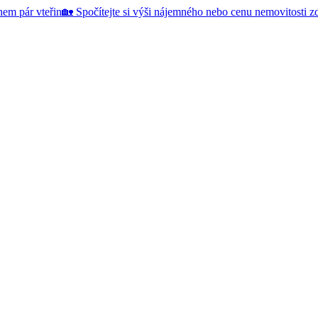
hem pár vteřin
🏡 Spočítejte si výši nájemného nebo cenu nemovitosti 