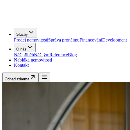
Služby
Prodej nemovitostí
Správa pronájmu
Financování
Development
O nás
Náš příběh
Náš tým
Reference
Blog
Nabídka nemovitostí
Kontakt
Odhad zdarma