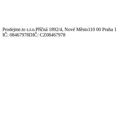
Prodejme.to s.r.o.
Příčná 1892/4, Nové Město
110 00 Praha 1
IČ: 08467978
DIČ: CZ08467978