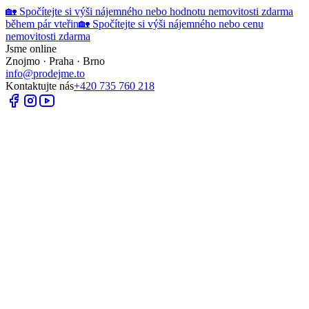
🏡 Spočítejte si výši nájemného nebo hodnotu nemovitosti zdarma
během pár vteřin
🏡 Spočítejte si výši nájemného nebo cenu
nemovitosti zdarma
Jsme online
Znojmo · Praha · Brno
info@prodejme.to
Kontaktujte nás
+420 735 760 218