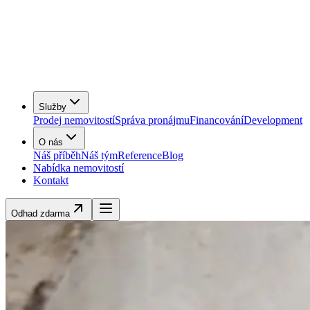
Služby
Prodej nemovitostí
Správa pronájmu
Financování
Development
O nás
Náš příběh
Náš tým
Reference
Blog
Nabídka nemovitostí
Kontakt
Odhad zdarma