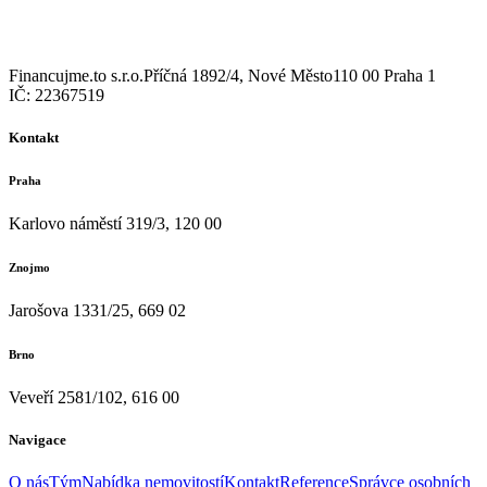
Financujme.to s.r.o.
Příčná 1892/4, Nové Město
110 00 Praha 1
IČ: 22367519
Kontakt
Praha
Karlovo náměstí 319/3, 120 00
Znojmo
Jarošova 1331/25, 669 02
Brno
Veveří 2581/102, 616 00
Navigace
O nás
Tým
Nabídka nemovitostí
Kontakt
Reference
Správce osobních