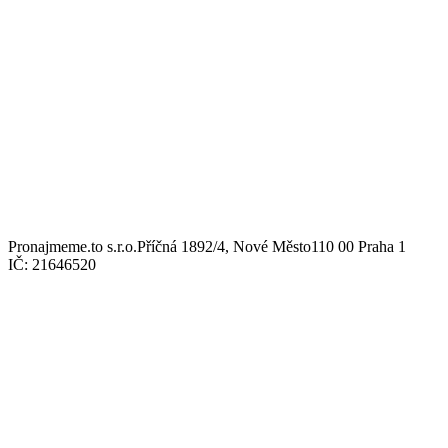
Pronajmeme.to s.r.o.
Příčná 1892/4, Nové Město
110 00 Praha 1
IČ: 21646520