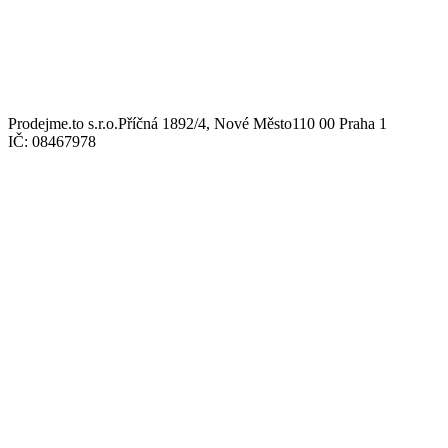
Prodejme.to s.r.o.
Příčná 1892/4, Nové Město
110 00 Praha 1
IČ: 08467978