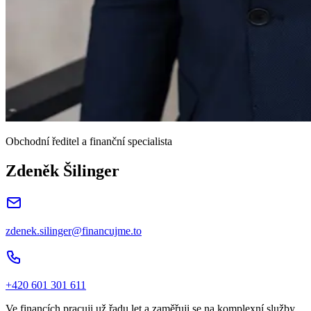
Obchodní ředitel a finanční specialista
Zdeněk Šilinger
zdenek.silinger@financujme.to
+420 601 301 611
Ve financích pracuji už řadu let a zaměřuji se na komplexní služby