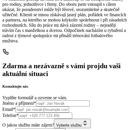
pro rodiny, jednotlivce i firmy. Do oboru jsem vstoupil s cílem
ukázat, že poradenství může být férové, srozumitelné a skutečně
užitečné. Klienti se mnou získávají jasný plán, pořádek ve financích
a partnera, na kterého se mohou kdykoliv spolehnout i při zásadních
rozhodnutích. Sílu do práce mi dává zázemí rodiny – nejraději
trávím čas s manželkou a dcerou. Odpočinek nacházím u rybaření a
radost z týmové spolupráce mi přináší trénování fotbalového
mužstva.
Zdarma a nezávazně s vámi projdu vaši
aktuální situaci
Kontaktujte nás
Vyplňte formulář a ozveme se vám.
Jméno a příjmení*
Email*
Telefon*
O jakou službu máte zájem?
Vyberte službu