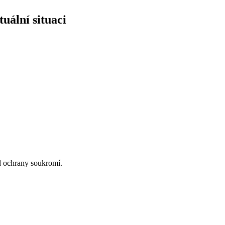
uální situaci
d ochrany soukromí.