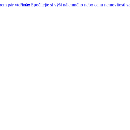
hem pár vteřin
🏡 Spočítejte si výši nájemného nebo cenu nemovitosti 