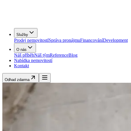
Služby
Prodej nemovitostí
Správa pronájmu
Financování
Development
O nás
Náš příběh
Náš tým
Reference
Blog
Nabídka nemovitostí
Kontakt
Odhad zdarma