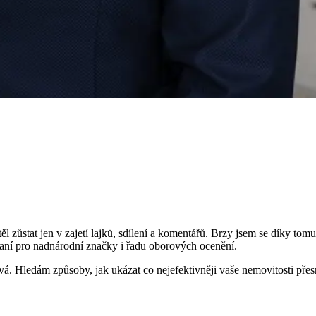
htěl zůstat jen v zajetí lajků, sdílení a komentářů. Brzy jsem se díky to
aní pro nadnárodní značky i řadu oborových ocenění.
vá. Hledám způsoby, jak ukázat co nejefektivněji vaše nemovitosti pře